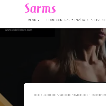
MENU
COMO COMPRAR Y ENVÍO A ESTADOS UNI
Inicio
/
Esteroides Anabolicos
/
Inyectables
/
Testosteron