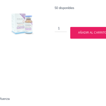
50 disponibles
Testosterona
Cipionato
AÑADIR AL CARRIT
en
Mexico
cantidad
fuerza