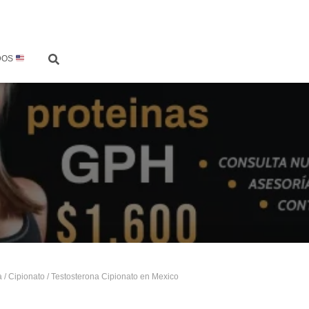
DOS
a
/
Cipionato
/ Testosterona Cipionato en Mexico