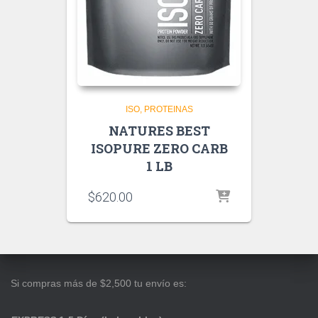
ISO
PROTEINAS
NATURES BEST
ISOPURE ZERO CARB
1 LB
$
620.00
Si compras más de $2,500 tu envío es: