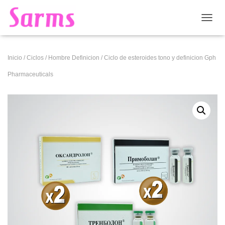
CAMB
Inicio
/
Ciclos
/
Hombre Definicion
/ Ciclo de esteroides tono y definicion Gph
Pharmaceuticals