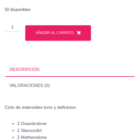
50 disponibles
Ciclo
de
AÑADIR AL CARRITO
esteroides
tono
y
definicion
Gph
DESCRIPCIÓN
Pharmaceuticals
cantidad
VALORACIONES (0)
Ciclo de esteroides tono y definicion
2 Oxandrolone
2 Stanozolol
2 Methenolone