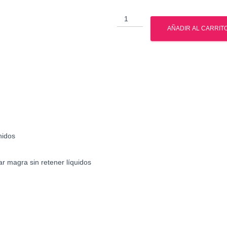
Venta
-
AÑADIR AL CARRIT
Tri
-
Trembolona
-
Mexico
-
Estados
Unidos
cantidad
nidos
r magra sin retener líquidos