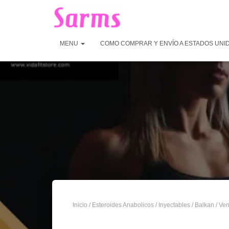
MENU
COMO COMPRAR Y ENVÍO A ESTADOS UNI
Inicio
/
Esteroides Anabolicos
/
Inyectables
/
Balkan
/ Ven