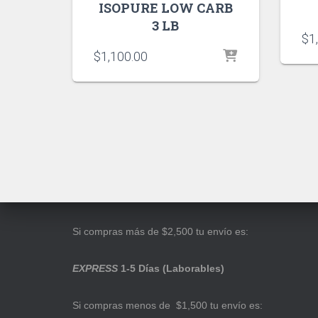
ISOPURE LOW CARB
3 LB
$
1
$
1,100.00
Si compras más de $2,500 tu envío es:
EXPRESS
1-5 Días (Laborables)
Si compras menos de $1,500 tu envío es: