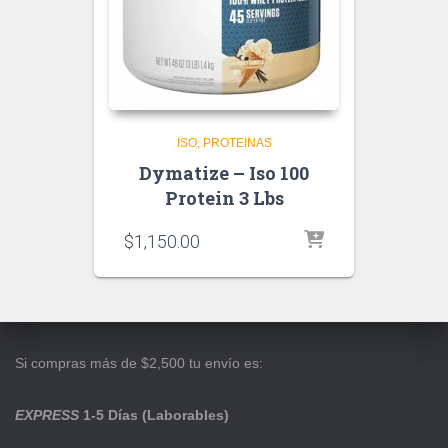
ISO
PROTEINAS
Dymatize – Iso 100
Protein 3 Lbs
$
1,150.00
Si compras más de $2,500 tu envío es:
EXPRESS
1-5 Días (Laborables)