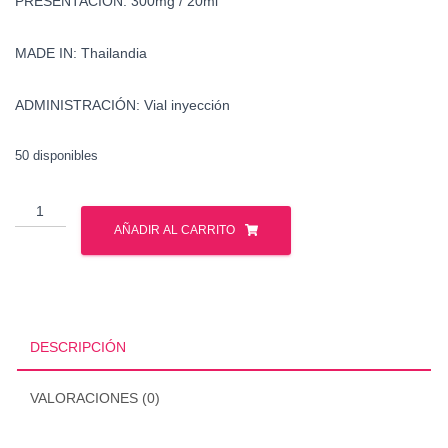
PRESENTACIÓN: 300mg / 20ml
MADE IN: Thailandia
ADMINISTRACIÓN: Vial inyección
50 disponibles
Venta
-
AÑADIR AL CARRITO
Deca
Durabolin
-
Nandrolona
Decanoato
DESCRIPCIÓN
-
Mexico
VALORACIONES (0)
cantidad