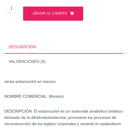
venta
estanozolol
AÑADIR AL CARRITO
en
mexico
cantidad
DESCRIPCIÓN
VALORACIONES (0)
venta estanozolol en mexico
NOMBRE COMERCIAL:
Winstrol
DESCRIPCIÓN:
El estanozolol es un esteroide anabólico sintético
derivado de la dihidrotestosterona, promueve los procesos de
reconstrucción de los tejidos corporales y revierte el catabolismo