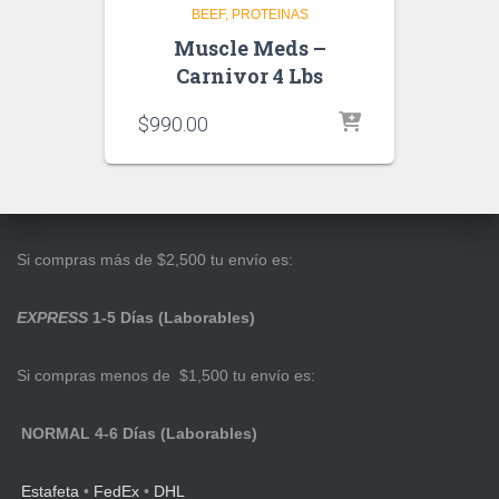
BEEF
PROTEINAS
Muscle Meds –
Carnivor 4 Lbs
$
990.00
Si compras más de $2,500 tu envío es:
EXPRESS
1-5 Días (Laborables)
Si compras menos de $1,500 tu envío es:
NORMAL 4-6 Días (Laborables)
Estafeta
•
FedEx
•
DHL