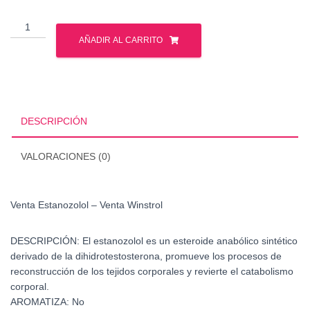
Venta
Estanozolol
AÑADIR AL CARRITO
-
Venta
Winstrol
cantidad
DESCRIPCIÓN
VALORACIONES (0)
Venta Estanozolol – Venta Winstrol
DESCRIPCIÓN: El estanozolol es un esteroide anabólico sintético
derivado de la dihidrotestosterona, promueve los procesos de
reconstrucción de los tejidos corporales y revierte el catabolismo
corporal.
AROMATIZA: No