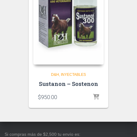
D&H
INYECTABLES
Sustanon – Sostenon
$
950.00
Si compras más de $2,500 tu envío es: