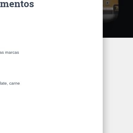
ementos
ias marcas
late, carne