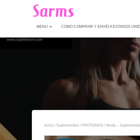
MENU
COMO COMPRAR Y ENVÍO A ESTADOS UNI
Inicio
/
Suplementos
/
PROTEINAS
/ Venta – Suplement