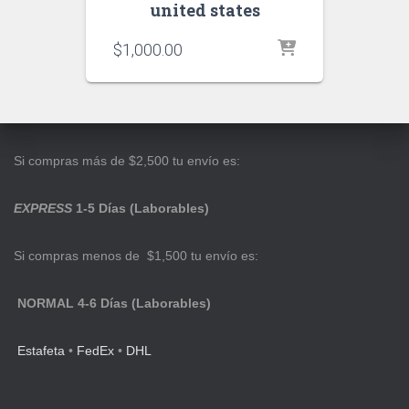
united states
$
1,000.00
Si compras más de $2,500 tu envío es:
EXPRESS
1-5 Días (Laborables)
Si compras menos de $1,500 tu envío es:
NORMAL 4-6 Días (Laborables)
Estafeta
•
FedEx
•
DHL