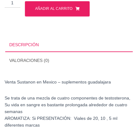
Venta
Sustanon
AÑADIR AL CARRITO
en
Mexico
cantidad
DESCRIPCIÓN
VALORACIONES (0)
Venta Sustanon en Mexico – suplementos guadalajara
Se trata de una mezcla de cuatro componentes de testosterona,
Su vida en sangre es bastante prolongada alrededor de cuatro
semanas
AROMATIZA: Si PRESENTACIÓN: Viales de 20, 10 , 5 ml
diferentes marcas