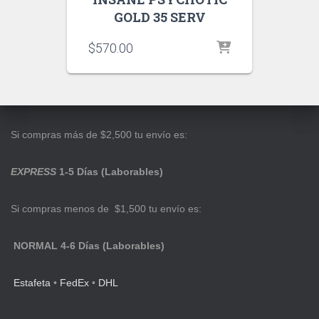
GOLD 35 SERV
$
570.00
Si compras más de $2,500 tu envío es:
EXPRESS
1-5 Días (Laborables)
Si compras menos de $1,500 tu envío es:
NORMAL 4-6 Días (Laborables)
Estafeta
•
FedEx
•
DHL