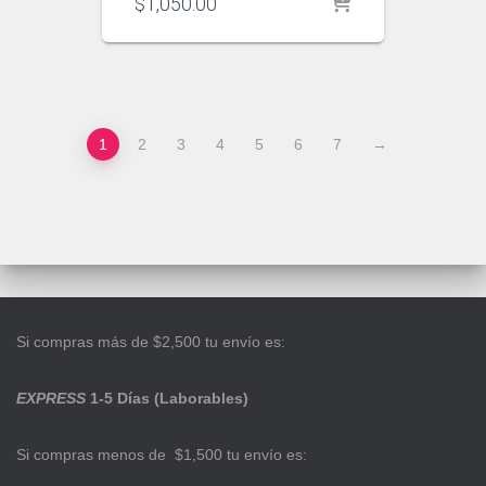
$
1,050.00
1
2
3
4
5
6
7
→
Si compras más de $2,500 tu envío es:
EXPRESS
1-5 Días (Laborables)
Si compras menos de $1,500 tu envío es: