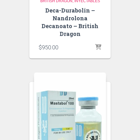
BRITISH DRAGON
INYECTABLES
Deca-Durabolin –
Nandrolona
Decanoato – British
Dragon
$
950.00