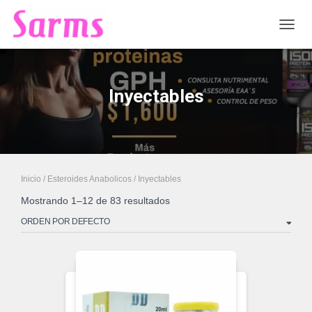
CAMB
Inyectables
Inicio
/
Esteroides Anabolicos
/ Inyectables
Mostrando 1–12 de 83 resultados