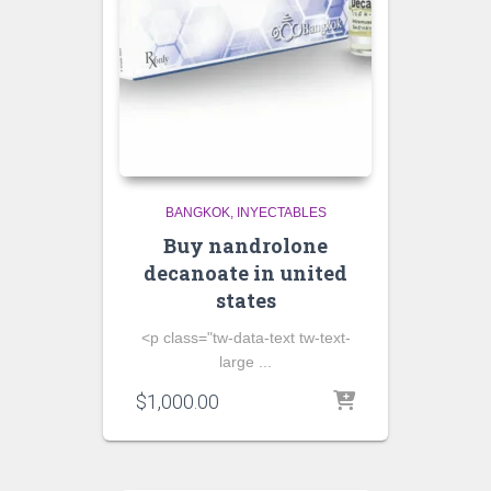
BANGKOK
INYECTABLES
Buy nandrolone
decanoate in united
states
<p class="tw-data-text tw-text-
large ...
$
1,000.00