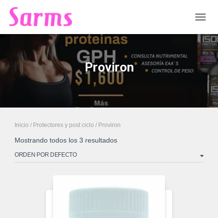
CAMB
Proviron
Inicio
/
Protectores y post ciclo
/ Proviron
Mostrando todos los 3 resultados