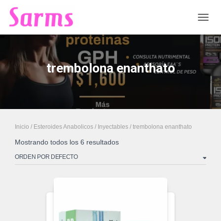
CAMB
trembolona enanthato
Inicio
/
Esteroides Anabolicos
/
Inyectables
/ trembolona enanthato
Mostrando todos los 6 resultados