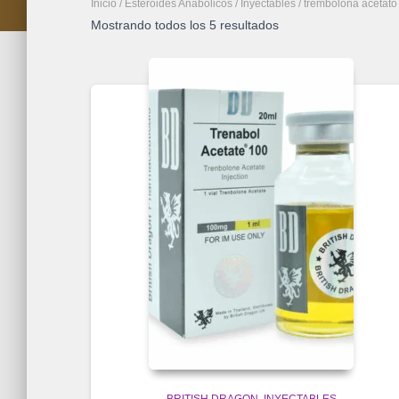
Inicio
/
Esteroides Anabolicos
/
Inyectables
/ trembolona acetato
Mostrando todos los 5 resultados
BRITISH DRAGON
INYECTABLES