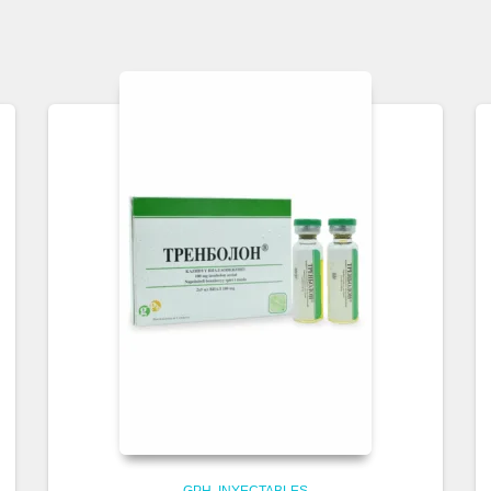
GPH
INYECTABLES