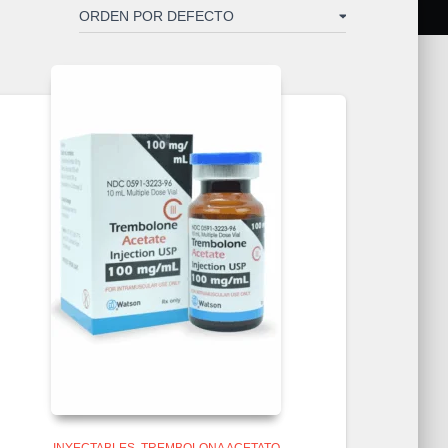
INYECTABLES
TREMBOLONA ACETATO