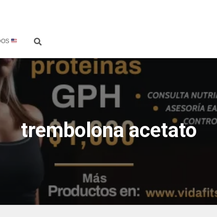
DOS
trembolona acetato