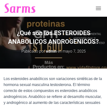
C
A
M
B
I
¿Qué son los ESTEROIDES
A
R
ANABOLICOS ANDROGENICOS?
M
O
Publicado por
admin
en
mayo 7, 2025
D
O
D
E
N
A
Los esteroides anabólicos son variaciones sintéticas de la
V
hormona sexual masculina testosterona. El término
E
G
correcto de estos compuestos es esteroides anabólicos
A
androgénicos. Anabólico se refiere al desarrollo muscular,
C
y androgénico al aumento de las características sexuales
I