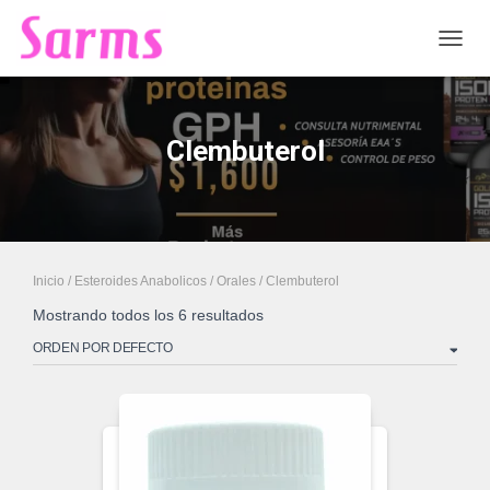
CAMB
Clembuterol
Inicio
/
Esteroides Anabolicos
/
Orales
/ Clembuterol
Mostrando todos los 6 resultados