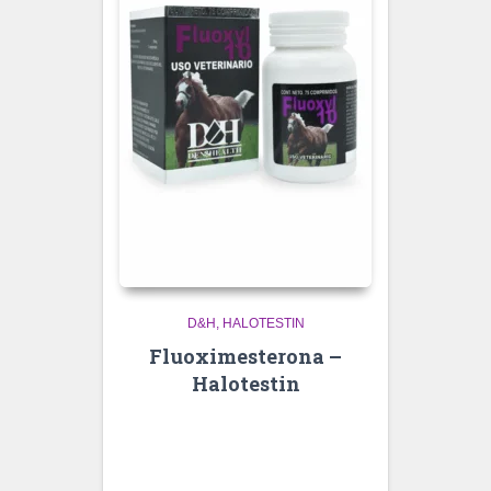
D&H
HALOTESTIN
Fluoximesterona –
Halotestin