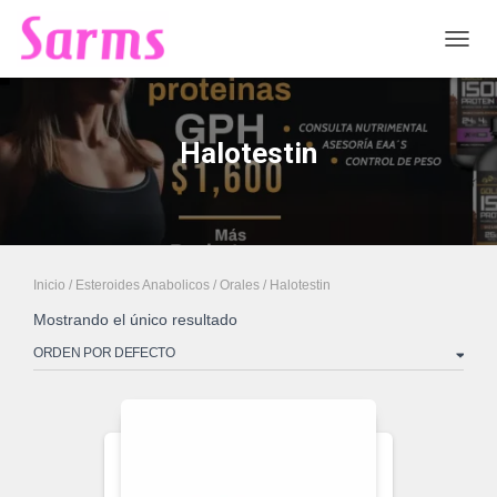
CAMB
Halotestin
Inicio
/
Esteroides Anabolicos
/
Orales
/ Halotestin
Mostrando el único resultado