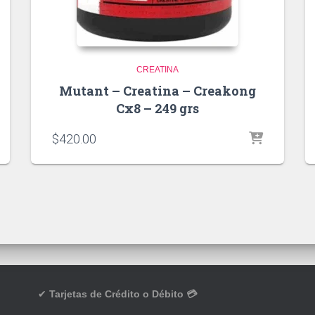
CREATINA
Mutant – Creatina – Creakong
Cx8 – 249 grs
$
420.00
✔
Tarjetas de Crédito o Débito 💳