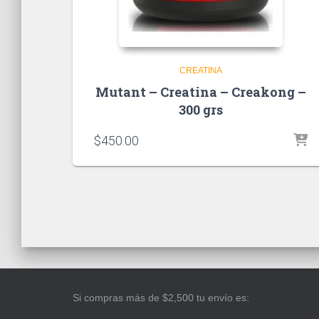
CREATINA
Mutant – Creatina – Creakong –
300 grs
$
450.00
Si compras más de $2,500 tu envío es: