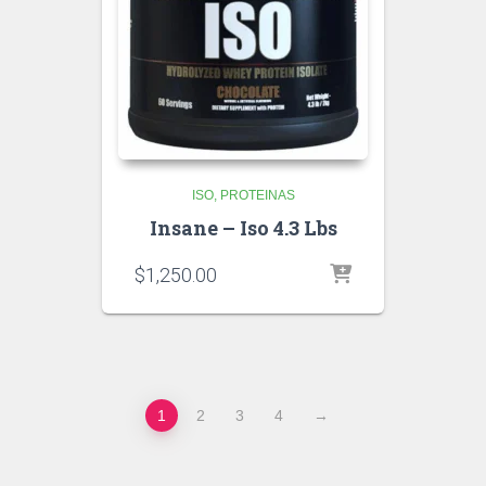
ISO
PROTEINAS
Insane – Iso 4.3 Lbs
$
1,250.00
1
2
3
4
→