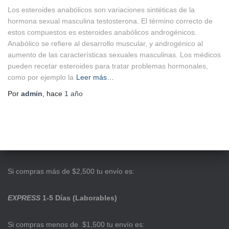
Los esteroides anabólicos son variaciones sintéticas de la
hormona sexual masculina testosterona. El término correcto de
estos compuestos es esteroides anabólicos androgénicos.
Anabólico se refiere al desarrollo muscular, y androgénico al
aumento de las características sexuales masculinas. Los médicos
pueden recetar esteroides para tratar problemas hormonales,
como por ejemplo la
Leer más…
Por
admin
, hace
1 año
Si compras más de $2,500 tu envío es:
EXPRESS
1-5 Días (Laborables)
Si compras menos de $1,500 tu envío es: