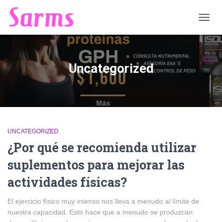
CAMB
MODO
DE
NAVE
Uncategorized
UNCATEGORIZED
¿Por qué se recomienda utilizar
suplementos para mejorar las
actividades físicas?
El ejercicio físico muy intenso nos lleva a menudo al límite de
nuestra capacidad. Esto hace que a menudo se produzcan