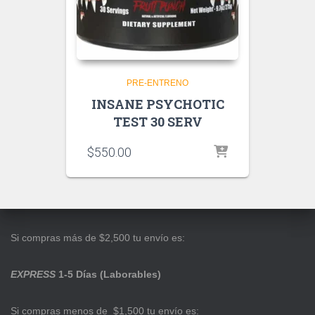
PRE-ENTRENO
INSANE PSYCHOTIC
TEST 30 SERV
$
550.00
Si compras más de $2,500 tu envío es:
EXPRESS
1-5 Días (Laborables)
Si compras menos de $1,500 tu envío es: