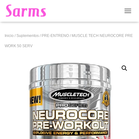
CAMB
Inicio
/
Suplementos
/
PRE-ENTRENO
/ MUSCLE TECH NEUROCORE PRE
WORK 50 SERV