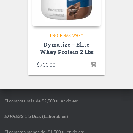
PROTEINAS
WHEY
Dymatize – Elite
Whey Protein 2 Lbs
$
700.00
Si compras más de $2,500 tu envío es:
EXPRESS
1-5 Días (Laborables)
Si compras menos de $1,500 tu envío es: