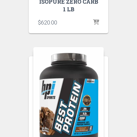
ISOPURE ZERO CARB
1 LB
$
620.00