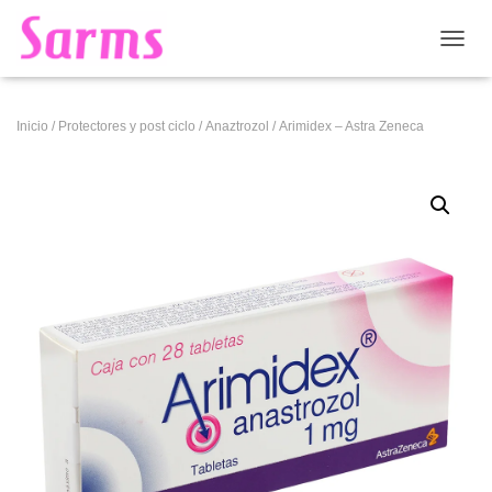
CAMB
Inicio
/
Protectores y post ciclo
/
Anaztrozol
/ Arimidex – Astra Zeneca