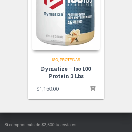
ISO
PROTEINAS
Dymatize – Iso 100
Protein 3 Lbs
$
1,150.00
Si compras más de $2,500 tu envío es: