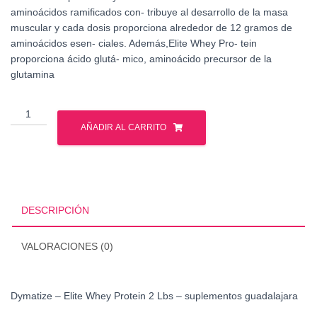
aminoácidos ramificados con- tribuye al desarrollo de la masa
muscular y cada dosis proporciona alrededor de 12 gramos de
aminoácidos esen- ciales. Además,Elite Whey Pro- tein
proporciona ácido glutá- mico, aminoácido precursor de la
glutamina
Dymatize
-
AÑADIR AL CARRITO
Elite
Whey
Protein
2
Lbs
DESCRIPCIÓN
cantidad
VALORACIONES (0)
Dymatize – Elite Whey Protein 2 Lbs – suplementos guadalajara