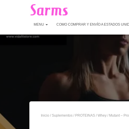
MENU
COMO COMPRAR Y ENVÍO A ESTADOS UNI
Inicio
/
Suplementos
/
PROTEINAS
/
Whey
/ Mutant – Pro