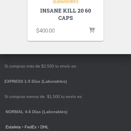
QUEMADORES
INSANE KILL 20 60
CAPS
$
400.00
Si compras más de $2,500 tu envío es:
EXPRESS
1-5 Días (Laborables)
Si compras menos de $1,500 tu envío es:
NORMAL 4-6 Días (Laborables)
Estafeta
•
FedEx
•
DHL