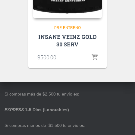
PRE-ENTRENO
INSANE VEINZ GOLD
30 SERV
$
500.00
Si compras más de $2,500 tu envío es:
EXPRESS
1-5 Días (Laborables)
Si compras menos de $1,500 tu envío es: