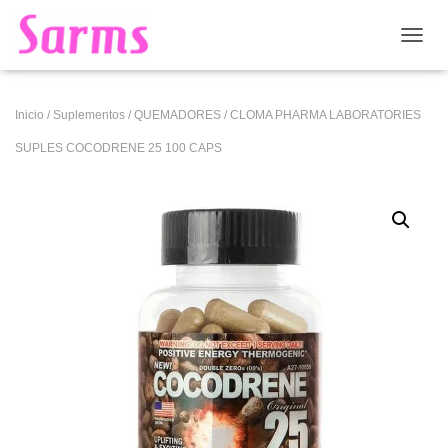
CAMB
Inicio
/
Suplementos
/
QUEMADORES
/ CLOMA PHARMA LABORATORIES
SUPLES COCODRENE 25 100 CAPS