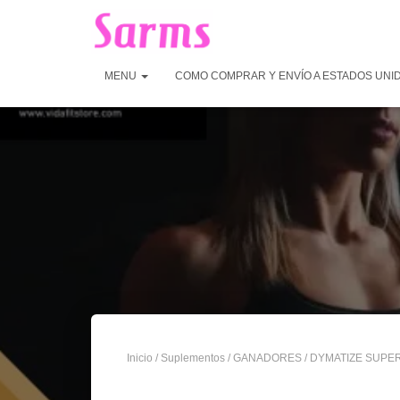
MENU
COMO COMPRAR Y ENVÍO A ESTADOS UNI
Inicio
/
Suplementos
/
GANADORES
/ DYMATIZE SUPE