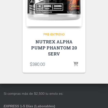
PRE-ENTRENO
NUTREX ALPHA
PUMP PHANTOM 20
SERV
$
380.00
Si compras más de $2,500 tu envío es:
EXPRESS
1-5 Días (Laborables)