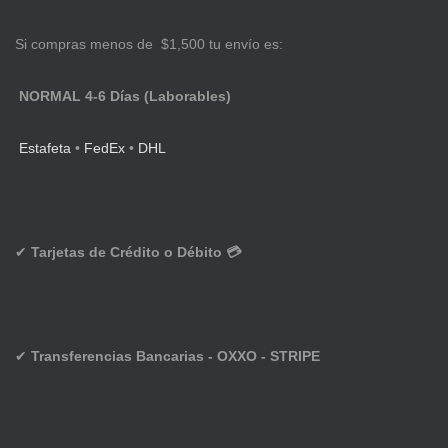
Si compras menos de $1,500 tu envío es:
NORMAL 4-6 Días (Laborables)
Estafeta
•
FedEx
•
DHL
✔
Tarjetas de Crédito o Débito 💳
✔
Transferencias Bancarias - OXXO - STRIPE