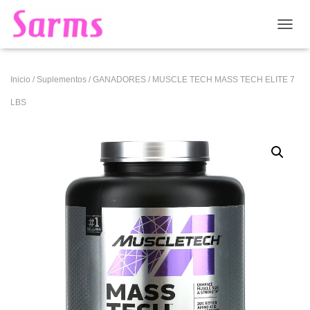
CAMB
Inicio
/
Suplementos
/
GANADORES
/ MUSCLE TECH MASS TECH ELITE 7
LBS