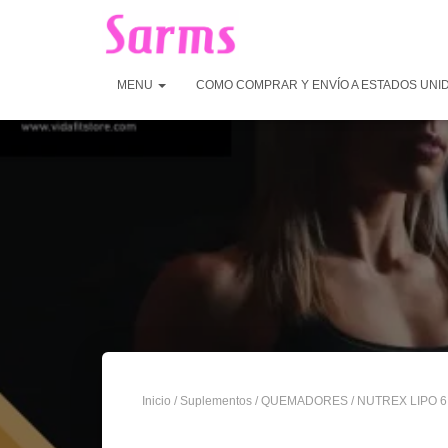
MENU
COMO COMPRAR Y ENVÍO A ESTADOS UNI
Inicio
/
Suplementos
/
QUEMADORES
/ NUTREX LIPO 