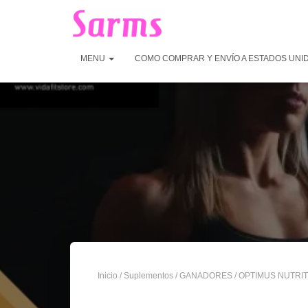
MENU
COMO COMPRAR Y ENVÍO A ESTADOS UNI
Inicio
/
Suplementos
/
GANADORES
/ OPTIMUS NUTRIT