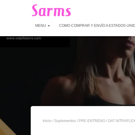
MENU
COMO COMPRAR Y ENVÍO A ESTADOS UNI
Inicio
/
Suplementos
/
PRE-ENTRENO
/ GAT NITRAFLE