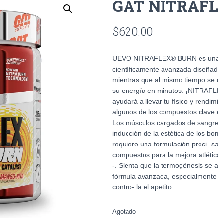
GAT NITRAFL
$
620.00
UEVO NITRAFLEX® BURN es una po
científicamente avanzada diseñad
mientras que al mismo tiempo se 
su energía en minutos. ¡NITRAFL
ayudará a llevar tu físico y rendim
algunos de los compuestos clave 
Los músculos cargados de sangre
inducción de la estética de los b
requiere una formulación preci- s
compuestos para la mejora atlé
-. Sienta que la termogénesis se 
fórmula avanzada, especialmente 
contro- la el apetito.
Agotado