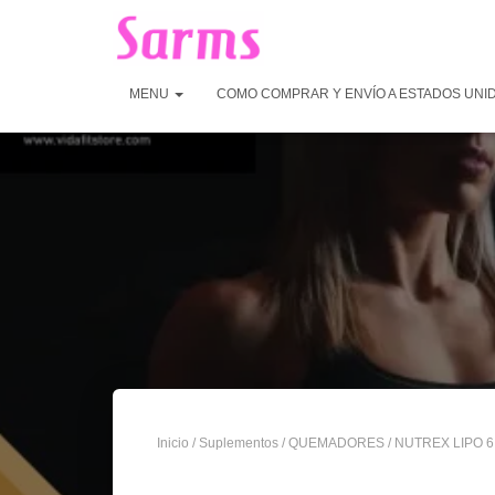
MENU
COMO COMPRAR Y ENVÍO A ESTADOS UNI
Inicio
/
Suplementos
/
QUEMADORES
/ NUTREX LIPO 