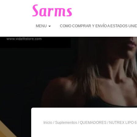
MENU
COMO COMPRAR Y ENVÍO A ESTADOS UNI
Inicio
/
Suplementos
/
QUEMADORES
/ NUTREX LIPO 