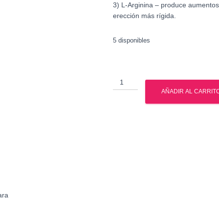
3) L-Arginina – produce aumentos 
erección más rígida.
5 disponibles
Gat
-
AÑADIR AL CARRIT
Testrol
-
60
Tabs
cantidad
ara