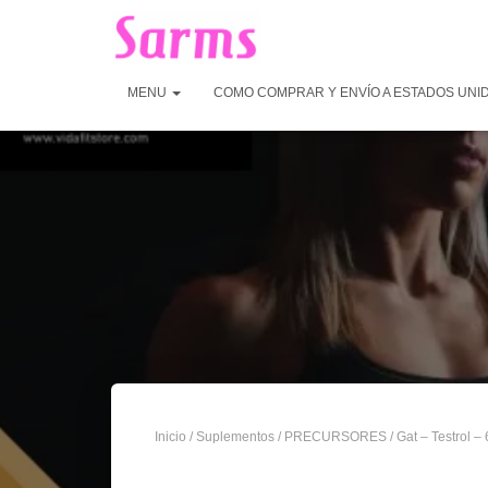
MENU
COMO COMPRAR Y ENVÍO A ESTADOS UNI
Inicio
/
Suplementos
/
PRECURSORES
/ Gat – Testrol –