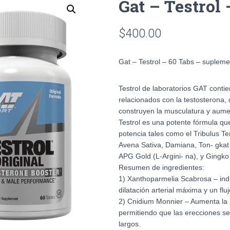
Gat – Testrol 
$
400.00
Gat – Testrol – 60 Tabs – suplem
Testrol de laboratorios GAT conti
relacionados con la testosterona
construyen la musculatura y aumen
Testrol es una potente fórmula qu
potencia tales como el Tribulus T
Avena Sativa, Damiana, Ton- gkat 
APG Gold (L-Argini- na), y Gingko
Resumen de ingredientes:
1) Xanthoparmelia Scabrosa – ind
dilatación arterial máxima y un flu
2) Cnidium Monnier – Aumenta la li
permitiendo que las erecciones s
largos.