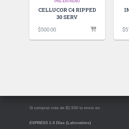
PRE-ENTRENO
CELLUCOR C4 RIPPED
I
30 SERV
$
500.00
$
5
Si compras más de $2,500 tu envío es:
EXPRESS
1-5 Días (Laborables)