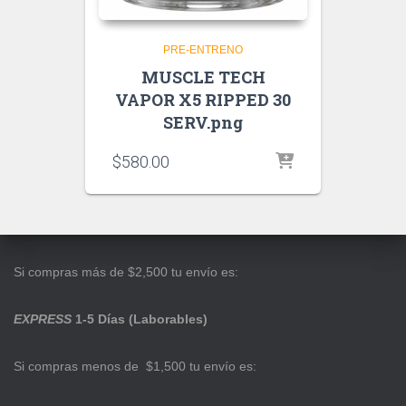
PRE-ENTRENO
MUSCLE TECH
VAPOR X5 RIPPED 30
SERV.png
$
580.00
Si compras más de $2,500 tu envío es:
EXPRESS
1-5 Días (Laborables)
Si compras menos de $1,500 tu envío es: