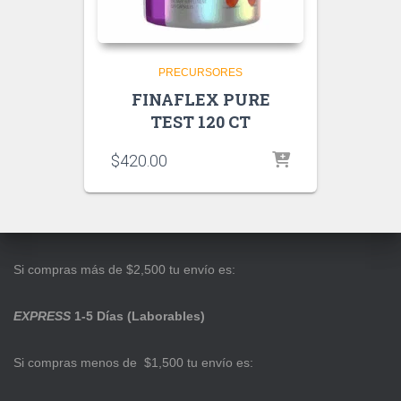
PRECURSORES
FINAFLEX PURE
TEST 120 CT
$
420.00
Si compras más de $2,500 tu envío es:
EXPRESS
1-5 Días (Laborables)
Si compras menos de $1,500 tu envío es: