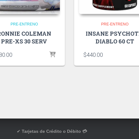
PRE-ENTRENO
PRE-ENTRENO
RONNIE COLEMAN
INSANE PSYCHOT
PRE-XS 30 SERV
DIABLO 60 CT
80.00
$
440.00
✔
Tarjetas de Crédito o Débito 💳