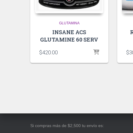
GLUTAMINA
INSANE ACS
GLUTAMINE 60 SERV
$
420.00
$
3
Si compras más de $2,500 tu envío es: