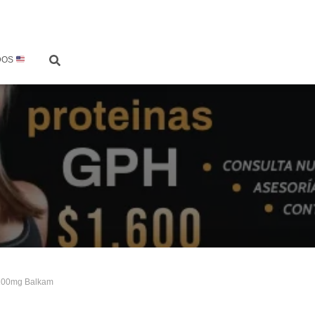
DOS
/100mg Balkam