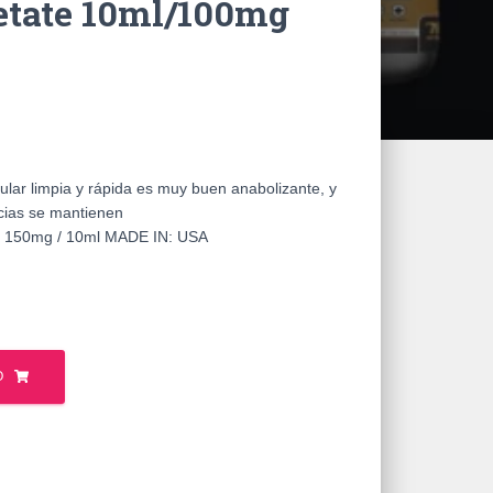
etate 10ml/100mg
lar limpia y rápida es muy buen anabolizante, y
cias se mantienen
150mg / 10ml MADE IN: USA
O