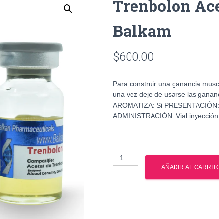
Trenbolon Ac
Balkam
$
600.00
Para construir una ganancia muscu
una vez deje de usarse las ganan
AROMATIZA: Si PRESENTACIÓN: 
ADMINISTRACIÓN: Vial inyección
Trenbolon
Acetate
AÑADIR AL CARRIT
10ml/100mg
Balkam
cantidad