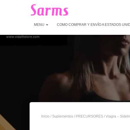
MENU
COMO COMPRAR Y ENVÍO A ESTADOS UNI
Inicio
/
Suplementos
/
PRECURSORES
/ Viagra – Sidel