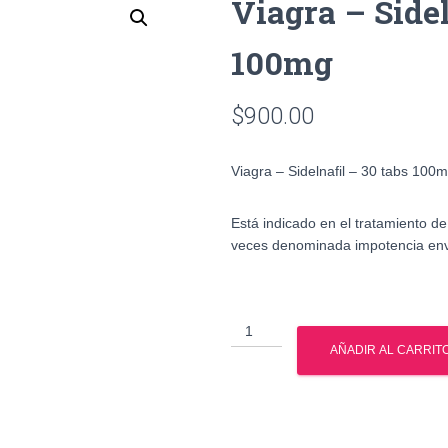
Viagra – Sidel
100mg
$
900.00
Viagra – Sidelnafil – 30 tabs 100
Está indicado en el tratamiento de
veces denominada impotencia env
Viagra
-
AÑADIR AL CARRIT
Sidelnafil
-
30
tabs