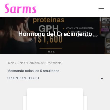
CAMB
Hormona del Crecimiento
Inicio
/
Ciclos
/ Hormona del Crecimiento
Mostrando todos los 6 resultados