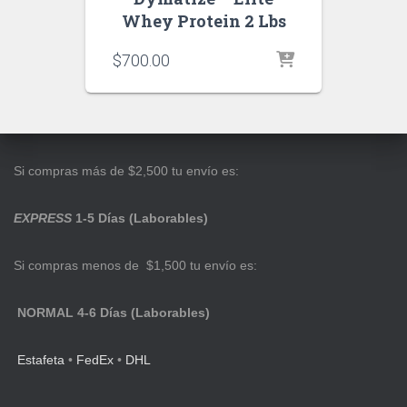
Whey Protein 2 Lbs
$
700.00
Si compras más de $2,500 tu envío es:
EXPRESS
1-5 Días (Laborables)
Si compras menos de $1,500 tu envío es:
NORMAL 4-6 Días (Laborables)
Estafeta
•
FedEx
•
DHL