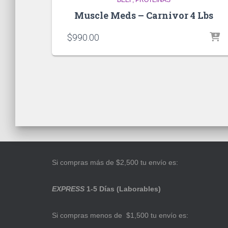
Muscle Meds – Carnivor 4 Lbs
$
990.00
Si compras más de $2,500 tu envío es:
EXPRESS
1-5 Días (Laborables)
Si compras menos de $1,500 tu envío es: