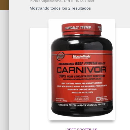
Inicio
/
Suplementos
/
PROTEINAS
/ Beef
Mostrando todos los 2 resultados
BEEF
PROTEINAS