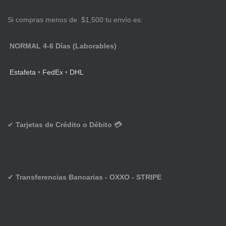
Si compras menos de $1,500 tu envío es:
NORMAL 4-6 Días (Laborables)
Estafeta
•
FedEx
•
DHL
✔
Tarjetas de Crédito o Débito 💳
✔
Transferencias Bancarias - OXXO - STRIPE