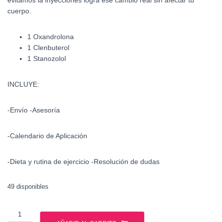
evitamos la inyecciones logra ese cambio real sin afectar tu
cuerpo.
1 Oxandrolona
1 Clenbuterol
1 Stanozolol
INCLUYE:
-Envío -Asesoría
-Calendario de Aplicación
-Dieta y rutina de ejercicio -Resolución de dudas
49 disponibles
Ciclo