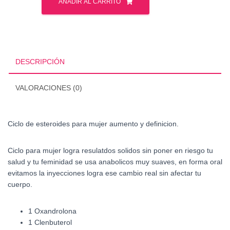
de
AÑADIR AL CARRITO
esteroides
para
mujer
aumento
y
DESCRIPCIÓN
definicion
BD
VALORACIONES (0)
cantidad
Ciclo de esteroides para mujer aumento y definicion.
Ciclo para mujer logra resulatdos solidos sin poner en riesgo tu
salud y tu feminidad se usa anabolicos muy suaves, en forma oral
evitamos la inyecciones logra ese cambio real sin afectar tu
cuerpo.
1 Oxandrolona
1 Clenbuterol