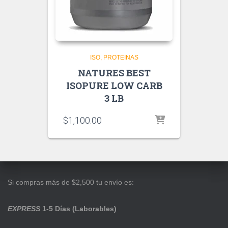
ISO
PROTEINAS
NATURES BEST
ISOPURE LOW CARB
3 LB
$
1,100.00
Si compras más de $2,500 tu envío es:
EXPRESS
1-5 Días (Laborables)