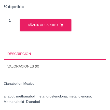
50 disponibles
Dianabol
en
AÑADIR AL CARRITO
Mexico
cantidad
DESCRIPCIÓN
VALORACIONES (0)
Dianabol en Mexico
anabol, methanabol, metandrostenolona, metandienona,
Methanabold, Dianabol