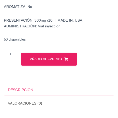
AROMATIZA: No
PRESENTACIÓN: 300mg /10ml MADE IN: USA
ADMINISTRACIÓN: Vial inyección
50 disponibles
Venta
-
AÑADIR AL CARRITO
Tri
-
Trembolona
-
Mexico
DESCRIPCIÓN
-
Estados
VALORACIONES (0)
Unidos
cantidad