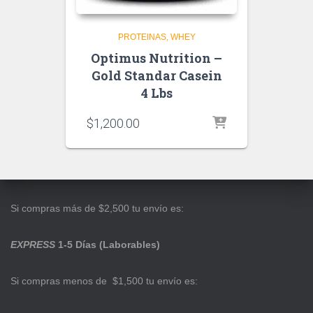
PROTEINAS
WHEY
Optimus Nutrition –
Gold Standar Casein
4 Lbs
$
1,200.00
Si compras más de $2,500 tu envío es:
EXPRESS
1-5 Días (Laborables)
Si compras menos de $1,500 tu envío es: