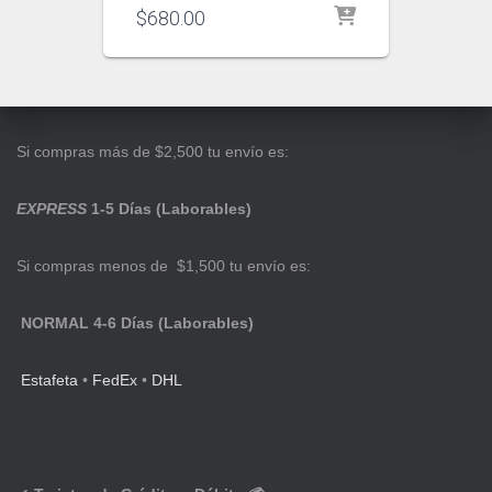
$
680.00
Si compras más de $2,500 tu envío es:
EXPRESS
1-5 Días (Laborables)
Si compras menos de $1,500 tu envío es:
NORMAL 4-6 Días (Laborables)
Estafeta
•
FedEx
•
DHL