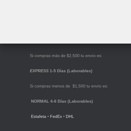
Si compras más de $2,500 tu envío es:
EXPRESS
1-5 Días (Laborables)
Si compras menos de $1,500 tu envío es:
NORMAL 4-6 Días (Laborables)
Estafeta
•
FedEx
•
DHL