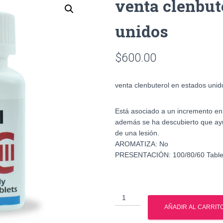
venta clenbut
unidos
$
600.00
venta clenbuterol en estados unid
Está asociado a un incremento en 
además se ha descubierto que ay
de una lesión.
AROMATIZA: No
PRESENTACIÓN: 100/80/60 Tablet
venta
clenbuterol
AÑADIR AL CARRIT
en