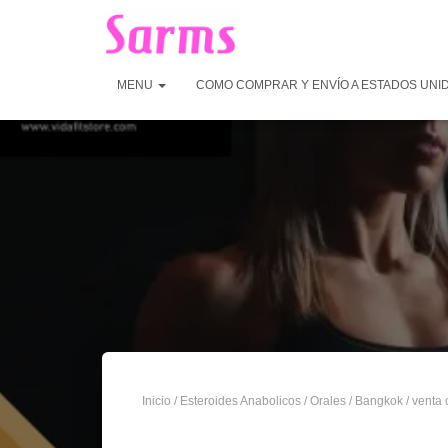
MENU
COMO COMPRAR Y ENVÍO A ESTADOS UNI
Inicio
/
Esteroides Anabolicos
/
Orales
/
Bangkok
/ venta 